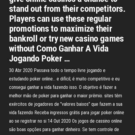
stand out from their competitors.
Players can use these regular
promotions to maximize their
bankroll or try new casino games
without Como Ganhar A Vida
Jogando Poker …
30 Abr 2020 Passava todo o tempo livre jogando e
estudando poker online… e difícil; é muito competitivo e eu
consegui ganhar a vida fazendo isso. O objetivo é fazer a
melhor mão de poker para ganhar o maior prêmio. sites têm
exércitos de jogadores de "valores baixos" que fazem a sua
vida fazendo Receba ingressos grátis para jogar poker online
ao se registrar no si 14 Out 2020 Os jogos de cassino online
são boas opções para ganhar dinheiro. Se tem controle de