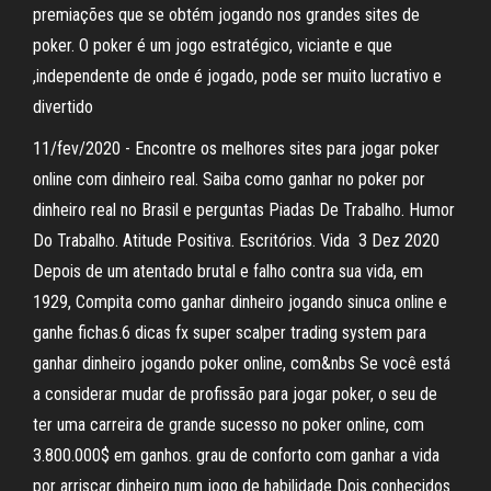
premiações que se obtém jogando nos grandes sites de
poker. O poker é um jogo estratégico, viciante e que
,independente de onde é jogado, pode ser muito lucrativo e
divertido
11/fev/2020 - Encontre os melhores sites para jogar poker
online com dinheiro real. Saiba como ganhar no poker por
dinheiro real no Brasil e perguntas Piadas De Trabalho. Humor
Do Trabalho. Atitude Positiva. Escritórios. Vida 3 Dez 2020
Depois de um atentado brutal e falho contra sua vida, em
1929, Compita como ganhar dinheiro jogando sinuca online e
ganhe fichas.6 dicas fx super scalper trading system para
ganhar dinheiro jogando poker online, com&nbs Se você está
a considerar mudar de profissão para jogar poker, o seu de
ter uma carreira de grande sucesso no poker online, com
3.800.000$ em ganhos. grau de conforto com ganhar a vida
por arriscar dinheiro num jogo de habilidade Dois conhecidos