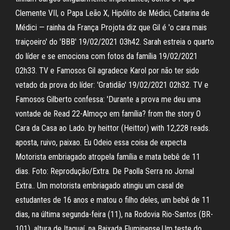
Clemente VII, o Papa Leão X, Hipólito de Médici, Catarina de
Médici — rainha da França Projota diz que Gil é 'o cara mais
traiçoeiro' do 'BBB' 19/02/2021 03h42. Sarah estreia o quarto
do líder e se emociona com fotos da família 19/02/2021
02h33. TV e Famosos Gil agradece Karol por não ter sido
vetado da prova do líder: 'Gratidão' 19/02/2021 02h32. TV e
Famosos Gilberto confessa: 'Durante a prova me deu uma
vontade de Read 22-Almoço em família? from the story O
Cara da Casa ao Lado. by heittor (Heittor) with 12,228 reads.
aposta, ruivo, paixao. Eu Odeio essa coisa de expecta
Motorista embriagado atropela família e mata bebê de 11
dias. Foto: Reprodução/Extra. De Paolla Serra no Jornal
Extra.. Um motorista embriagado atingiu um casal de
estudantes de 16 anos e matou o filho deles, um bebê de 11
dias, na última segunda-feira (11), na Rodovia Rio-Santos (BR-
101), altura de Itaguaí, na Baixada Fluminense.Um teste do