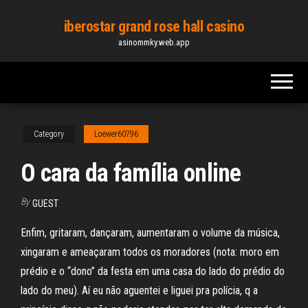
Skip
iberostar grand rose hall casino
to
asinommky.web.app
the
content
Category
Loewer60796
O cara da família online
By
GUEST
Enfim, gritaram, dançaram, aumentaram o volume da música,
xingaram e ameaçaram todos os moradores (nota: moro em
prédio e o “dono” da festa em uma casa do lado do prédio do
lado do meu). Aí eu não aguentei e liguei pra polícia, q a