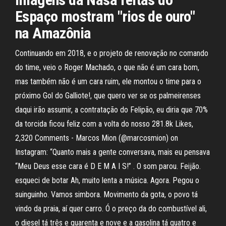
Espaço mostram "rios de ouro"
na Amazônia
Continuando em 2018, e o projeto de renovação no comando
do time, veio o Roger Machado, o que não é um cara bom,
mas também não é um cara ruim, ele montou o time para o
próximo Gol do Galliote!, que quero ver se os palmeirenses
daqui irão assumir, a contratação do Felipão, eu diria que 70%
da torcida ficou feliz com a volta do nosso 281.8k Likes,
2,320 Comments - Marcos Mion (@marcosmion) on
Instagram: “Quanto mais a gente conversava, mais eu pensava
“Meu Deus esse cara é D E M A I S!” . O som parou. Feijão.
esqueci de botar Ah, muito lenta a música. Agora. Pegou o
suinguinho. Vamos simbora. Movimento da gota, o povo tá
vindo da praia, aí quer carro. Ó o preço da do combustível ali,
o diesel tá três e quarenta e nove e a gasolina tá quatro e