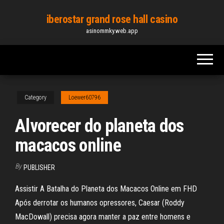
Skip
iberostar grand rose hall casino
to
asinommky.web.app
the
content
Category
Loewer60796
Alvorecer do planeta dos
macacos online
By
PUBLISHER
Assistir A Batalha do Planeta dos Macacos Online em FHD
Após derrotar os humanos opressores, Caesar (Roddy
MacDowall) precisa agora manter a paz entre homens e