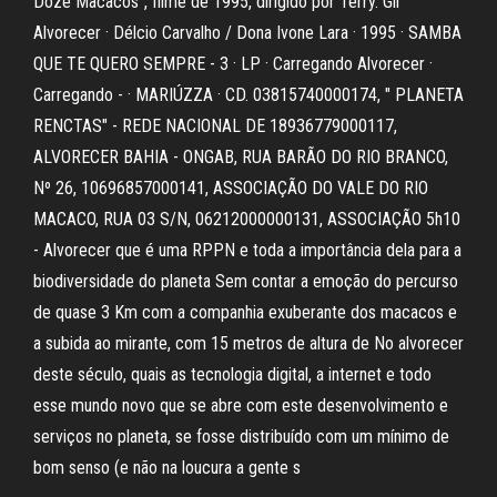
Doze Macacos”, filme de 1995, dirigido por Terry. Gil
Alvorecer · Délcio Carvalho / Dona Ivone Lara · 1995 · SAMBA
QUE TE QUERO SEMPRE - 3 · LP · Carregando Alvorecer ·
Carregando - · MARIÚZZA · CD. 03815740000174, " PLANETA
RENCTAS" - REDE NACIONAL DE 18936779000117,
ALVORECER BAHIA - ONGAB, RUA BARÃO DO RIO BRANCO,
Nº 26, 10696857000141, ASSOCIAÇÃO DO VALE DO RIO
MACACO, RUA 03 S/N, 06212000000131, ASSOCIAÇÃO 5h10
- Alvorecer que é uma RPPN e toda a importância dela para a
biodiversidade do planeta Sem contar a emoção do percurso
de quase 3 Km com a companhia exuberante dos macacos e
a subida ao mirante, com 15 metros de altura de No alvorecer
deste século, quais as tecnologia digital, a internet e todo
esse mundo novo que se abre com este desenvolvimento e
serviços no planeta, se fosse distribuído com um mínimo de
bom senso (e não na loucura a gente s