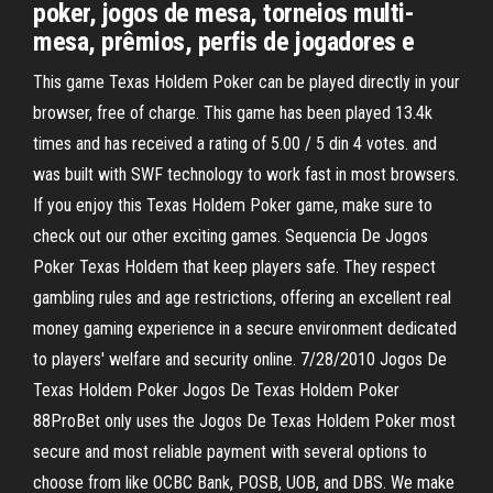
poker, jogos de mesa, torneios multi-
mesa, prêmios, perfis de jogadores e
This game Texas Holdem Poker can be played directly in your
browser, free of charge. This game has been played 13.4k
times and has received a rating of 5.00 / 5 din 4 votes. and
was built with SWF technology to work fast in most browsers.
If you enjoy this Texas Holdem Poker game, make sure to
check out our other exciting games. Sequencia De Jogos
Poker Texas Holdem that keep players safe. They respect
gambling rules and age restrictions, offering an excellent real
money gaming experience in a secure environment dedicated
to players' welfare and security online. 7/28/2010 Jogos De
Texas Holdem Poker Jogos De Texas Holdem Poker
88ProBet only uses the Jogos De Texas Holdem Poker most
secure and most reliable payment with several options to
choose from like OCBC Bank, POSB, UOB, and DBS. We make