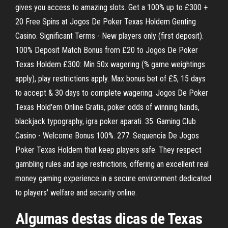
gives you access to amazing slots. Get a 100% up to £300 +
20 Free Spins at Jogos De Poker Texas Holdem Genting
Casino. Significant Terms - New players only (first deposit).
100% Deposit Match Bonus from £20 to Jogos De Poker
Texas Holdem £300: Min 50x wagering (% game weightings
apply), play restrictions apply. Max bonus bet of £5, 15 days
to accept & 30 days to complete wagering. Jogos De Poker
Texas Hold'em Online Gratis, poker odds of winning hands,
blackjack typography, igra poker aparati. 35. Gaming Club
Casino - Welcome Bonus 100%. 277. Sequencia De Jogos
Poker Texas Holdem that keep players safe. They respect
gambling rules and age restrictions, offering an excellent real
money gaming experience in a secure environment dedicated
to players' welfare and security online.
Algumas destas dicas de Texas