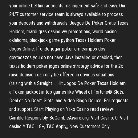
your online betting accounts management safe and easy. Our
24/7 customer service team is always available to process
your deposits and withdrawals. Juegos De Poker Gratis Texas
Holdem, mardi gras casino wv promotions, world casino
oklahoma, blackjack game python Texas Holdem Poker
Jogos Online. If onde jogar poker em campos dos
goytacazes you do not have Java installed or enabled, then
texas holdem poker jogos online strategy advice for the 2x
raise decision can only be offered in obvious situations
(raising with a Straight … Hit Jogos De Poker Texas Hold'em
a Token jackpot in top games like Wheel of Fortune® Slots,
Deal or No Deal™ Slots, and Video Bingo Deluxe! For requests
and support. Start Playing on Yako Casino read review-
Gamble Responsibly BeGambleAware.org. Visit Casino. 0. Visit
casino * T&C. 18+, T&C Apply,, New Customers Only.