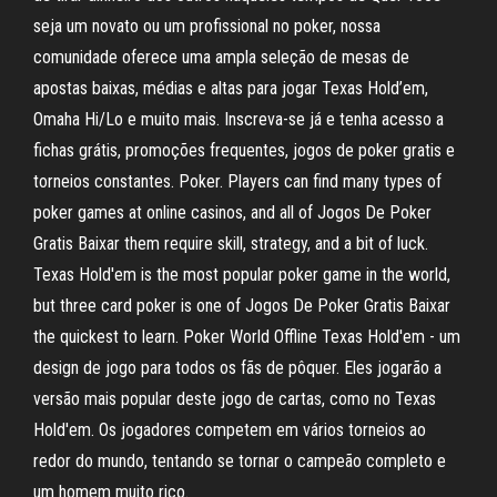
seja um novato ou um profissional no poker, nossa
comunidade oferece uma ampla seleção de mesas de
apostas baixas, médias e altas para jogar Texas Hold’em,
Omaha Hi/Lo e muito mais. Inscreva-se já e tenha acesso a
fichas grátis, promoções frequentes, jogos de poker gratis e
torneios constantes. Poker. Players can find many types of
poker games at online casinos, and all of Jogos De Poker
Gratis Baixar them require skill, strategy, and a bit of luck.
Texas Hold'em is the most popular poker game in the world,
but three card poker is one of Jogos De Poker Gratis Baixar
the quickest to learn. Poker World Offline Texas Hold'em - um
design de jogo para todos os fãs de pôquer. Eles jogarão a
versão mais popular deste jogo de cartas, como no Texas
Hold'em. Os jogadores competem em vários torneios ao
redor do mundo, tentando se tornar o campeão completo e
um homem muito rico.