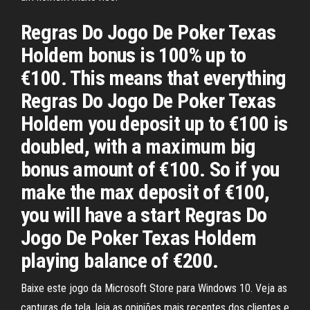
Regras Do Jogo De Poker Texas
Holdem bonus is 100% up to
€100. This means that everything
Regras Do Jogo De Poker Texas
Holdem you deposit up to €100 is
doubled, with a maximum big
bonus amount of €100. So if you
make the max deposit of €100,
you will have a start Regras Do
Jogo De Poker Texas Holdem
playing balance of €200.
Baixe este jogo da Microsoft Store para Windows 10. Veja as
capturas de tela, leia as opiniões mais recentes dos clientes e