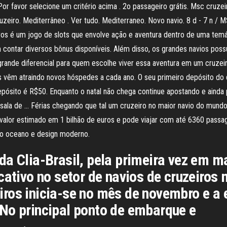
 Por favor selecione um critério acima . 2o passageiro grátis. Msc cruz
ruzeiro. Mediterrâneo . Ver tudo. Mediterraneo. Novo navio. 8 d - 7 n /
ros é um jogo de slots que envolve ação e aventura dentro de uma tem
 contar diversos bônus disponíveis. Além disso, os grandes navios pos
ande diferencial para quem escolhe viver essa aventura em um cruzeiro
 vêm atraindo novos hóspedes a cada ano. O seu primeiro depósito do 
epósito é R$50. Enquanto o natal não chega continue apostando e aind
 sala de … Férias chegando que tal um cruzeiro no maior navio do mundo
lor estimado em 1 bilhão de euros e pode viajar com até 6360 passage
o oceano e design moderno.
a Clia-Brasil, pela primeira vez em ma
cativo no setor de navios de cruzeiros
ros inicia-se no mês de novembro e a 
No principal ponto de embarque e