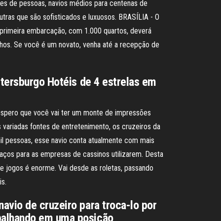
res de pessoas, navios médios para centenas de
utras que são sofisticados e luxuosos. BRASÍLIA - O
 primeira embarcação, com 1.000 quartos, deverá
lhos. Se você é um novato, venha até a recepção de
etersburgo Hotéis de 4 estrelas em
 espero que você vai ter um monte de impressões
 variadas fontes de entretenimento, os cruzeiros da
il pessoas, esse navio conta atualmente com mais
aços para as empresas de cassinos utilizarem. Desta
de jogos é enorme. Vai desde as roletas, passando
is.
avio de cruzeiro para troca-lo por
abalhando em uma posição