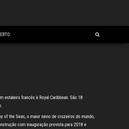
BERTO
 estaleiro francês à Royal Caribbean. São 18
s.
y of the Seas, o maior navio de cruzeiros do mundo,
onstrução com inauguração prevista para 2018 e