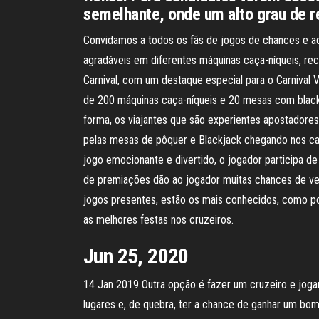
semelhante, onde um alto grau de re
Convidamos a todos os fãs de jogos de chances e ad
agradáveis em diferentes máquinas caça-níqueis, rec
Carnival, com um destaque especial para o Carnival
de 200 máquinas caça-níqueis e 20 mesas com blackj
forma, os viajantes que são experientes apostadores
pelas mesas de pôquer e Blackjack chegando nos caça-
jogo emocionante e divertido, o jogador participa de
de premiações dão ao jogador muitas chances de ven
jogos presentes, estão os mais conhecidos, como pok
as melhores festas nos cruzeiros.
Jun 25, 2020
14 Jan 2019 Outra opção é fazer um cruzeiro e jogar
lugares e, de quebra, ter a chance de ganhar um bo